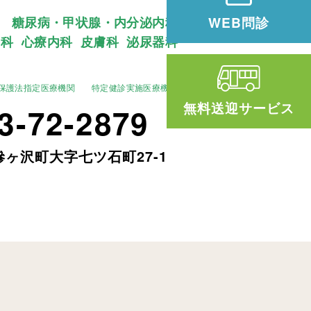
WEB問診
糖尿病・甲状腺・内分泌内科
内科
心療内科
皮膚科
泌尿器科
保護法指定医療機関
特定健診実施医療機関
無料送迎サービス
3-72-2879
ヶ沢町大字七ツ石町27-1
D･AGA･オンライン診療