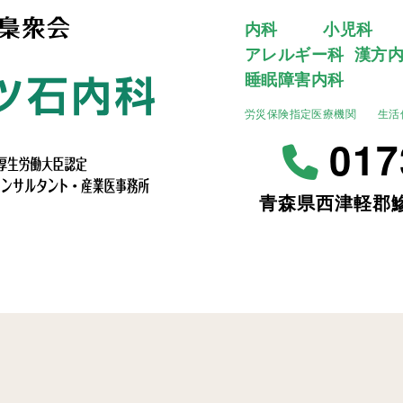
内科
小児科
アレルギー科
漢方
睡眠障害内科
労災保険指定医療機関
生活
017
青森県西津軽郡鰺
県・鰺ヶ沢・西津軽・弘前の内科クリニック｜糖尿病･甲状腺専門医･E