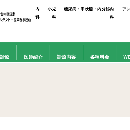
内
小児
糖尿病・甲状腺・内分泌内
ア
科
科
科
ージは見つかりませんでした
診療
医師紹介
診療内容
各種料金
W