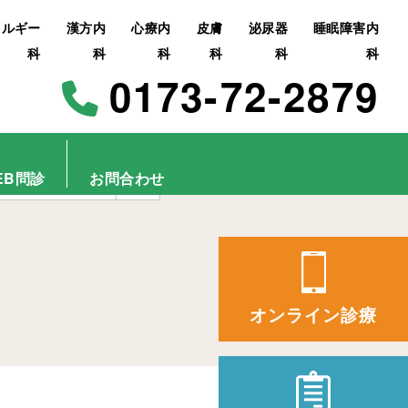
レルギー
漢方内
心療内
皮膚
泌尿器
睡眠障害内
科
科
科
科
科
科
0173-72-2879
EB問診
お問合わせ
オンライン診療