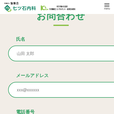
コ
ン
お問合わせ
テ
ン
ツ
氏名
へ
移
動
メールアドレス
電話番号