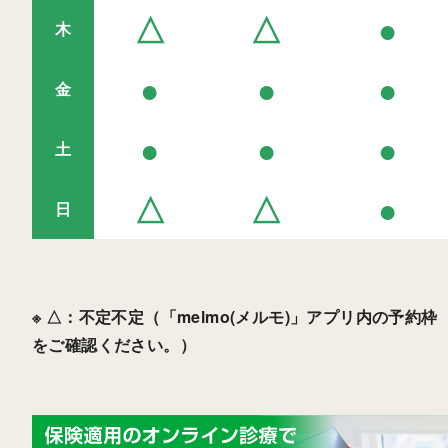
△
△
●
木
●
●
●
金
●
●
●
土
△
△
●
日
※ △：不定不定（「melmo(メルモ)」アプリ内の予約枠
をご確認ください。）