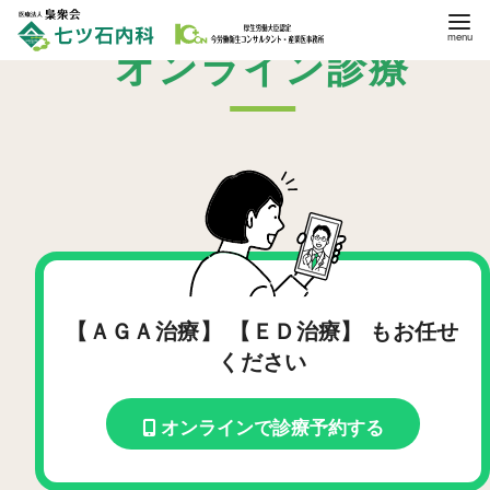
コ
ン
オンライン診療
テ
ン
ツ
へ
移
動
【ＡＧＡ治療】 【ＥＤ治療】 もお任せ
ください
オンラインで診療予約する