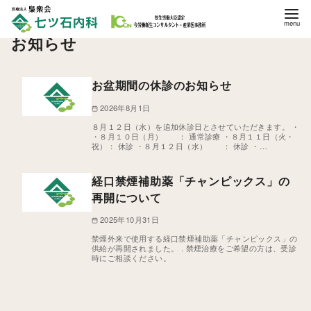
コ
ン
お知らせ
テ
ン
お盆期間の休診のお知らせ
ツ
へ
2026年8月1日
移
８月１２日（水）を追加休診日とさせていただきます。 ・
・８月１０日（月） ： 通常診療 ・８月１１日（火・
動
祝）： 休診 ・８月１２日（水） ： 休診 ・…
経口禁煙補助薬「チャンピックス」の
再開について
2025年10月31日
禁煙外来で使用する経口禁煙補助薬「チャンピックス」の
供給が再開されました。 . 禁煙治療をご希望の方は、受診
時にご相談ください。